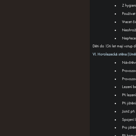
Z hygien
Používat 
Vracet č
Neohrožo
Nepřeceň
Děti do 15ti let mají vstup
VI. Horolezecká stěna (Umě
Návštěvní
Provozov
Provozov
Lezení b
Při lezen
Při jiště
Jistič př
Spojení 
Pro jišt
Při komu