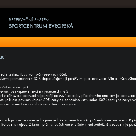
REZERVAČNÍ SYSTÉM
SPORTCENTRUM EVROPSKÁ
ací
cí si zákazník vytvoří svůj rezervační účet.
lastní permanentku v SCE, doporučujeme ji používat i pro rezervace. Mimo jiných výhod 
očet rezervací je 8
rvací ve skupině atrakcí a v jednom dni je 3
ni zrušit svou rezervaci nejpozději do zavírací doby předchozího dne, kdy je rezervace 
vaci je klient povinen uhradit 50% ceny objednaného kurtu nebo 100% ceny jiné nevybran
 neučiní, je mu trvale odebrána možnost rezervace
atnách je prostor dámských i pánských šaten monitorován průmyslovými kamerami. K přev
nitorovány nejsou. Záznam průmyslových kamer z šaten není průběžné sledován, je použ