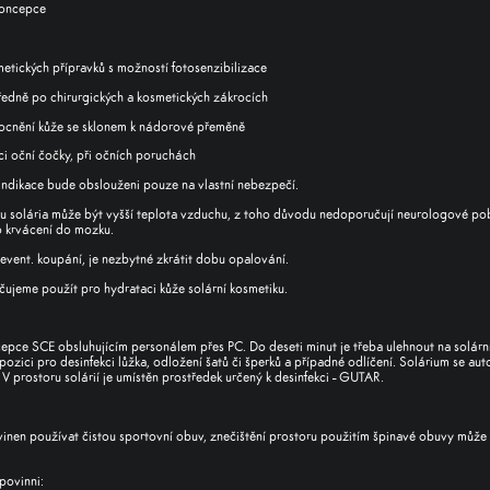
koncepce
etických přípravků s možností fotosenzibilizace
edně po chirurgických a kosmetických zákrocích
cnění kůže se sklonem k nádorové přeměně
i oční čočky, při očních poruchách
aindikace bude obslouženi pouze na vlastní nebezpečí.
u solária může být vyšší teplota vzduchu, z toho důvodu nedoporučují neurologové pob
 krvácení do mozku.
vent. koupání, je nezbytné zkrátit dobu opalování.
ujeme použít pro hydrataci kůže solární kosmetiku.
cepce SCE obsluhujícím personálem přes PC. Do deseti minut je třeba ulehnout na solární
pozici pro desinfekci lůžka, odložení šatů či šperků a případné odlíčení. Solárium se au
 prostoru solárií je umístěn prostředek určený k desinfekci - GUTAR.
vinen používat čistou sportovní obuv, znečištění prostoru použitím špinavé obuvy můž
povinni: