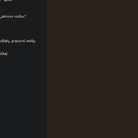
 „jarovou vodou“.
dlahy, pracovní stolky
lika).