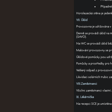
Případné
Horolezecká stěna je jeden
VII. Úklid
Provozovna je udržována v 
Denně se provádí úklid na m
(SAVO).
Na WC se provádí úklid běžn
Malování provozovny se pr
Úklidové pomůcky jsou udržo
Pomůcky a prostředky pro hr
Veškerý odpad z provozovny
Likvidaci solárních trubic za
VIII.Zaměstnanci
Všichni zaměstnanci vlastní 
IX. Lékárnička
Na recepci SCE je umístěna 