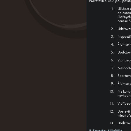
Návštěvníci SCE jsou povin
Ukládat
od autom
úložných 
nenese 
Udržovat
Nepoužív
Řídit se 
Dodržova
V případ
Nesporto
Sportova
Řídit se 
Na kurty
nevhodno
V případ
Dostavit
minut př
Dodržova