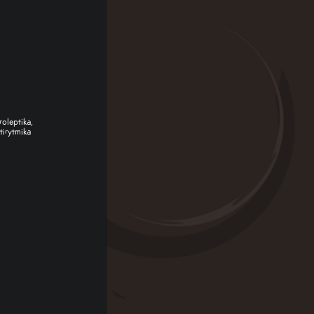
roleptika,
tirytmika