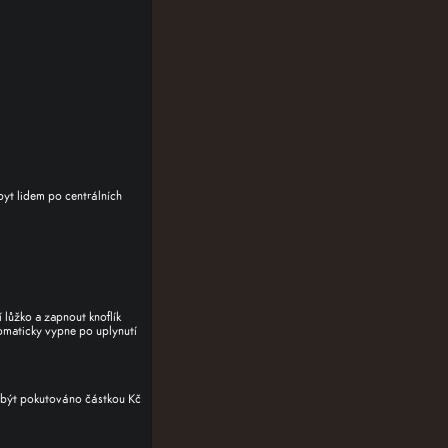
yt lidem po centrálních
 lůžko a zapnout knoflík
tomaticky vypne po uplynutí
e být pokutováno částkou Kč