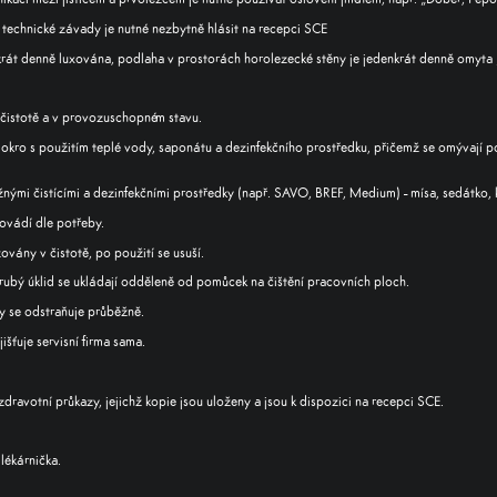
 technické závady je nutné nezbytně hlásit na recepci SCE
krát denně luxována, podlaha v prostorách horolezecké stěny je jedenkrát denně omyta
čistotě a v provozuschopném stavu.
okro s použitím teplé vody, saponátu a dezinfekčního prostředku, přičemž se omývají po
ými čistícími a dezinfekčními prostředky (např. SAVO, BREF, Medium) - mísa, sedátko, k
ovádí dle potřeby.
vány v čistotě, po použití se usuší.
ubý úklid se ukládají odděleně od pomůcek na čištění pracovních ploch.
 se odstraňuje průběžně.
jišťuje servisní firma sama.
zdravotní průkazy, jejichž kopie jsou uloženy a jsou k dispozici na recepci SCE.
lékárnička.