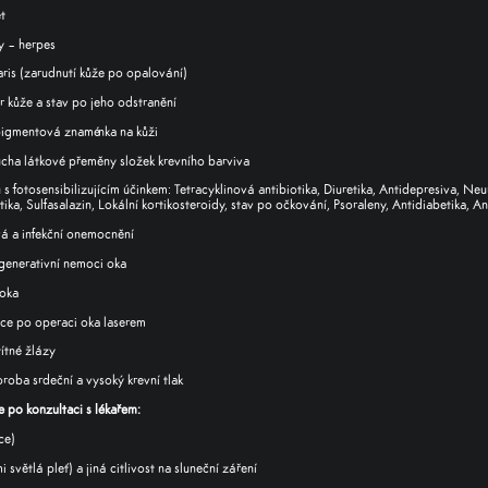
et
y – herpes
aris (zarudnutí kůže po opalování)
 kůže a stav po jeho odstranění
igmentová znaménka na kůži
ucha látkové přeměny složek krevního barviva
ů s fotosensibilizujícím účinkem: Tetracyklinová antibiotika, Diuretika, Antidepresiva, Neu
ka, Sulfasalazin, Lokální kortikosteroidy, stav po očkování, Psoraleny, Antidiabetika, An
vá a infekční onemocnění
generativní nemoci oka
 oka
ce po operaci oka laserem
ítné žlázy
roba srdeční a vysoký krevní tlak
 po konzultaci s lékařem:
ce)
i světlá pleť) a jiná citlivost na sluneční záření