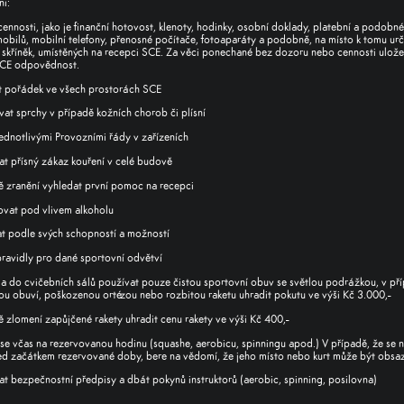
ni:
cennosti
, jako je finanční hotovost, klenoty, hodinky, osobní doklady, platební a podobné k
obilů, mobilní telefony, přenosné počítače, fotoaparáty a podobně, na místo k tomu urč
skříněk
, umístěných na recepci SCE. Za věci ponechané bez dozoru nebo cennosti uložen
SCE odpovědnost.
 pořádek ve všech prostorách SCE
at sprchy v případě kožních chorob či plísní
jednotlivými Provozními řády v zařízeních
t přísný zákaz kouření v celé budově
ě zranění vyhledat první pomoc na recepci
vat pod vlivem alkoholu
t podle svých schopností a možností
pravidly pro dané sportovní odvětví
 a do cvičebních sálů používat pouze čistou sportovní obuv se světlou podrážkou, v pří
u obuví, poškozenou ortézou nebo rozbitou raketu uhradit pokutu ve výši Kč 3.000,-
ě zlomení zapůjčené rakety uhradit cenu rakety ve výši Kč 400,-
 se včas na rezervovanou hodinu (squashe, aerobicu, spinningu apod.) V případě, že se n
ed začátkem rezervované doby, bere na vědomí, že jeho místo nebo kurt může být obsa
t bezpečnostní předpisy a dbát pokynů instruktorů (aerobic, spinning, posilovna)