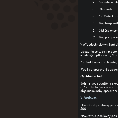
Perorální anti
Těhotenství
Používání kosm
Stav bezprostř
Dědičné onemo
Stav po operac
V případech relativní kontr
Upozorňujeme, že v prostor
mozkových příhodách, či po
Po předchozím sprchování, e
Před i po opalování doporuč
Ovládání solárií
Solária jsou spouštěna z re
START. Tento čas máte k dis
objednané doby opalování. V
V. Posilovna
Návštěvník posilovny je po
500,-
Návštěvníci posilovny jsou 