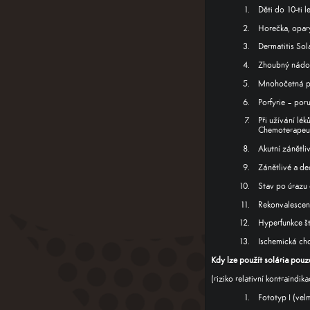
Děti do 10-ti l
Horečka, opar
Dermatitis Sol
Zhoubný nádor
Mnohočetná p
Porfyrie – por
Při užívání lék
Chemoterapeuti
Akutní zánětli
Zánětlivé a de
Stav po úrazu
Rekonvalescen
Hyperfunkce št
Ischemická cho
Kdy
lze použít
solária
pouze
(riziko
relativní
kontraindika
Fototyp I (velm