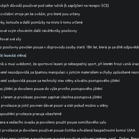
ických důvodů používat pod sebe ručník (k zapůjčení na recepci SCE)
cvičební stroje jen ke cvikům, pro které jsou určeny
inky, kotouče a další pomůcky na místo k tomu určené
vat svým chováním další návštěvníky posilovny
ovat své síly
 do posilovny povolen pouze v doprovodu osoby starší 18ti let, která je za dítě odpověd
lá lezecká stěna)
k si musí uvědomit, že sportovní lezení je nebezpečný sport, při kterém hrozí vznik úraz
atel nezodpovídá za špatnou manipulaci s jistícím materiálem a chyby způsobené nezna
atel zodpovídá pouze za technický stav stěny a kvalitu postupového jištění
ez jištění je dovoleno pouze do výše prvního postupového jištění
í s lanem je prvolezec povinen zapínat všechna postupová jištění
ní prvolezce je jistič povinen dávat pozor a stát pokud možno u stěny
i spouštění prvolezce pracuje obezřetně
lana a sedacího úvazku je povoleno použít pouze osmičkového uzlu
ění prvolezce je dovoleno používat pouze čistítka schválená bezpečnostní komisí UIAA
nikaci mezi jističem a prvolezcem je nutné používat oslovení jménem, např. „Dober, Pep