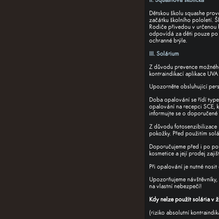
II. Squashová školička
Dětskou školu squashe prov
začátku školního pololetí. 
Rodiče přivedou v určenou 
odpovídá za děti pouze po 
ochranné brýle.
III. Solárium
Z důvodu prevence možného 
kontraindikací aplikace UVA 
Upozorněte obsluhující pers
Doba opalování se řídí type
opalování na recepci SCE, 
informujte se o doporučené 
Z důvodu fotosenzibilizace 
pokožky. Před použitím solár
Doporučujeme před i po pou
kosmetice a její prodej zaji
Při opalování je nutné nosit
Upozorňujeme návštěvníky, ž
na vlastní nebezpečí!
Kdy nelze použít solária v 
(riziko
absolutní
kontraindik