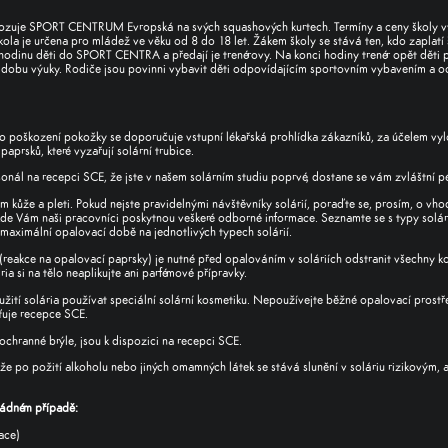
ozuje SPORT CENTRUM Evropská na svých squashových kurtech. Termíny a ceny školy v
Škola je určena pro mládež ve věku od 8 do 18 let. Žákem školy se stává ten, kdo zaplatí
hodinu děti do SPORT CENTRA a předají je trenérovy. Na konci hodiny trenér opět děti
dobu výuky. Rodiče jsou povinni vybavit děti odpovídajícím sportovním vybavením a 
poškození pokožky se doporučuje vstupní lékařská prohlídka zákazníků, za účelem vy
paprsků, které vyzařují solární trubice.
onál na recepci SCE, že jste v našem solárním studiu poprvé, dostane se vám zvláštní p
m kůže a pleti. Pokud nejste pravidelnými návštěvníky solárií, poraďte se, prosím, o vh
kde Vám naši pracovníci poskytnou veškeré odborné informace. Seznamte se s typy solár
maximální opalovací době na jednotlivých typech solárií.
(reakce na opalovací paprsky) je nutné před opalováním v soláriích odstranit všechny k
ia si na tělo neaplikujte ani parfémové přípravky.
žití solária používat
speciální solární kosmetiku.
Nepoužívejte běžné opalovací prost
šťuje recepce SCE.
 ochranné brýle, jsou k dispozici na recepci SCE.
e po požití alkoholu nebo jiných omamných látek se stává slunění v soláriu rizikovým,
žádném případě:
ace)