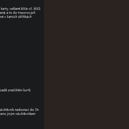
arty, veškeré klíče vč. klíčů
ené, a to do
trezorových
é v šatních skříňkách
padě znečištění kurtů
ávštěvník nedostaví do 5ti
zeno jiným návštěvníkem