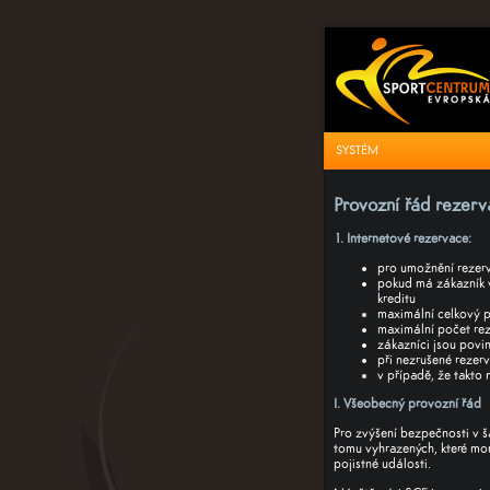
SYSTÉM
Provozní řád rezerv
1. Internetové rezervace:
pro umožnění rezerva
pokud má zákazník v
kreditu
maximální celkový p
maximální počet reze
zákazníci jsou povin
při nezrušené rezer
v případě, že takto
I. Všeobecný provozní řád
Pro zvýšení bezpečnosti v š
tomu vyhrazených, které mo
pojistné události.