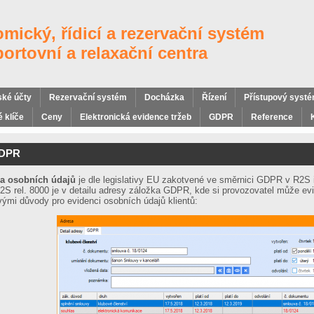
mický, řídicí a rezervační systém
portovní a relaxační centra
ské účty
Rezervační systém
Docházka
Řízení
Přístupový syst
 klíče
Ceny
Elektronická evidence tržeb
GDPR
Reference
DPR
a osobních údajů
je dle legislativy EU zakotvené ve směrnici GDPR v R2S
2S rel. 8000 je v detailu adresy záložka GDPR, kde si provozovatel může ev
ivými důvody pro evidenci osobních údajů klientů: