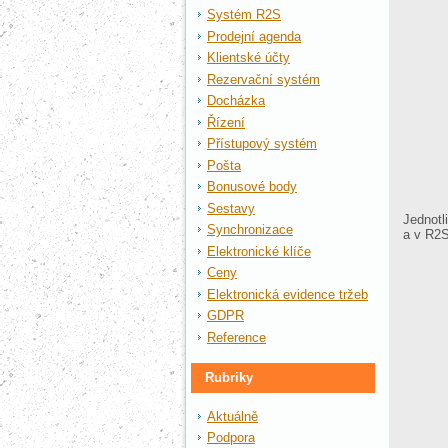
Systém R2S
Prodejní agenda
Klientské účty
Rezervační systém
Docházka
Řízení
Přístupový systém
Pošta
Bonusové body
Sestavy
Jednotl
Synchronizace
a v R2S
Elektronické klíče
Ceny
Elektronická evidence tržeb
GDPR
Reference
Rubriky
Aktuálně
Podpora