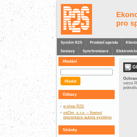
Ekono
pro s
Systém R2S
Prodejní agenda
Klient
Sestavy
Synchronizace
Elektronické
Hledání
G
Ochran
verze R
jednotl
Odkazy
e-shop R2S
miOm, s.r.o. – firemní
prezentace autora systému
Stránky