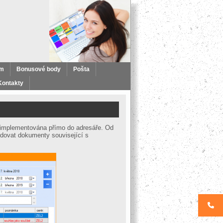
ém
Bonusové body
Pošta
Kontakty
 implementována přímo do adresáře. Od
idovat dokumenty související s