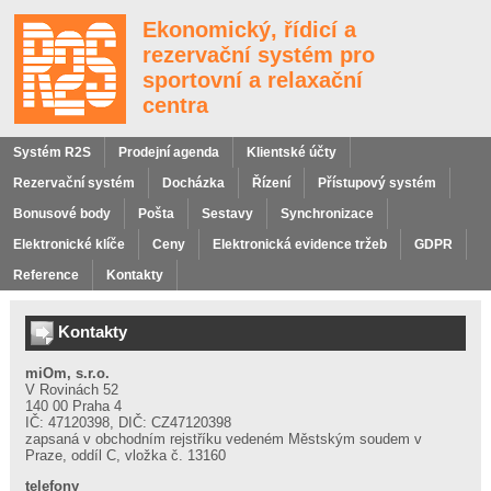
Ekonomický, řídicí a
rezervační systém pro
sportovní a relaxační
centra
Systém R2S
Prodejní agenda
Klientské účty
Rezervační systém
Docházka
Řízení
Přístupový systém
Bonusové body
Pošta
Sestavy
Synchronizace
Elektronické klíče
Ceny
Elektronická evidence tržeb
GDPR
Reference
Kontakty
Hledání
Kontakty
miOm, s.r.o.
V Rovinách 52
140 00 Praha 4
IČ: 47120398, DIČ: CZ47120398
zapsaná v obchodním rejstříku vedeném Městským soudem v
Odkazy
Praze, oddíl C, vložka č. 13160
telefony