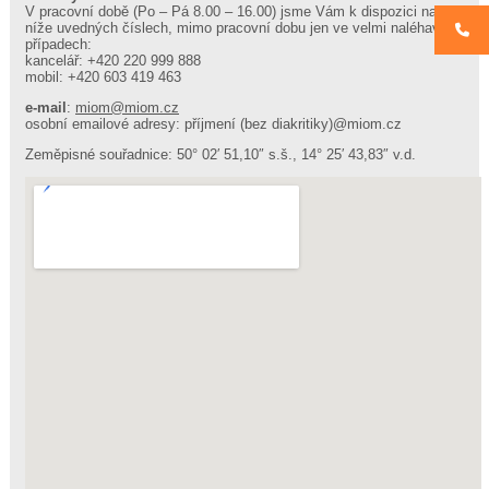
e-
V pracovní době (Po – Pá 8.00 – 16.00) jsme Vám k dispozici na
shop
níže uvedných číslech, mimo pracovní dobu jen ve velmi naléhavých
R2S
případech:
kancelář: +420 220 999 888
miOm,
mobil: +420 603 419 463
s.r.o.
–
e-mail
:
miom@
miom.cz
firemní
osobní emailové adresy: příjmení (bez diakritiky)@miom.cz
prezentace
autora
Zeměpisné souřadnice: 50° 02′ 51,10″ s.š., 14° 25′ 43,83″ v.d.
systému
Stránky
Systém
R2S
Prodejní
agenda
Klientské
účty
Rezervační
systém
Docházka
Řízení
Přístupový