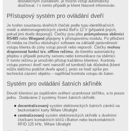
dostatečným zůstatkem, je možno vstup automaticky
doúčtovat. I v tomto případě je klient hlasově informován.
Přístupový systém pro ovládání dveří
Je tvořen soustavou dveřních čteček podle typu identifikačních
medií a elektromagnetických zámků BeFo 12 V (případně jiných,
pokud jimi dveře disponují). Čtečky jsou přes
průmyslovou sběrnici
RS485
nebo
Wiegand
připojeny k přístupovému modulu. Po přiložení
ID média na čtečku obsluhující software na základě oprávněnosti
vstupu klienta do zóny vstup povolí nebo nepovolí. Čtečky
mohou
disponovat funkcí tzv. offline režimu
, do kterého automaticky
přejdou v případě poruchy serveru nebo komunikace na sběrnici.
V tomto režimu je umožněn přístup každému klientovi. Kontrola
vstupu pomocí dveří není narozdíl od turniketů tak důsledná (klient
může dalšímu podržet dveře apod.), proto se hodí spíše pro
technická zázemí objektu – například kontrola vstupu do šaten.
Systém pro ovládání šatních skříněk
Dovolí klientovi po úspěšném ověření uzamknout skříňku, a to pouze
jednu. Dodáváme 2 systémy řízení šatních skříněk:
decentralizovaný
systém elektronických šatních zámků na
bezkontaktní karty Mifare Ultralight
centralizovaný
systém elektronických skříněk s dveřními
čtečkami kontaktních klíčů i-Button nebo bezkontaktních
RFID 125 kHz, Mifare Ultralight