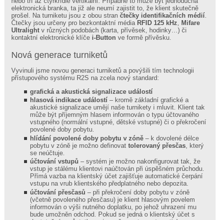
nebo tří až čtyřkřídlé vertikální. Případně to může být jednoduchá
systém
elektronická branka, ta již ale neumí zajistit to, že klient skutečně
Pošta
prošel. Na turniketu jsou z obou stran
čtečky identifikačních médií
.
Čtečky jsou určeny pro bezkontaktní média
RFID 125 kHz
,
Mifare
Bonusové
Ultralight
v různých podobách (karta, přívěsek, hodinky…) či
body
kontaktní elektronické klíče
i-Button
ve formě přívěsku.
Sestavy
Synchronizace
Nová generace turniketů
Elektronické
klíče
Vyvinuli jsme novou generaci turniketů a povýšili tím technologii
přístupového systému R2S na zcela nový standard:
Ceny
Elektronická
grafická a akustická signalizace událostí
evidence
hlasová indikace událostí
– kromě základní grafické a
tržeb
akustické signalizace umějí naše turnikety i mluvit. Klient tak
může být příjemným hlasem informován o typu účtovaného
GDPR
vstupného (normální vstupné, dětské vstupné) či o překročení
Reference
povolené doby pobytu.
hlídání povolené doby pobytu v zóně
– k dovolené délce
pobytu v zóně je možno definovat
tolerovaný přesčas
, který
Rubriky
se neúčtuje.
účtování vstupů
– systém je možno nakonfigurovat tak, že
vstup je stálému klientovi naúčtován při úspěšném průchodu.
Aktuálně
Přímá vazba na klientský účet zajišťuje automatické čerpání
vstupu na vrub klientského předplatného nebo depozita.
Podpora
účtování přesčasů
– při překročení doby pobytu v zóně
(včetně povoleného přesčasu) je klient hlasovým povelem
informován o výši nutného doplatku, po jehož uhrazení mu
bude umožněn odchod. Pokud se jedná o klientský účet s