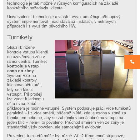
e-
technologie je tak možné v různých konfiguracích na základě
shop
konkrétního požadavku klienta.
R2S
Univerzálnost technologie a vlastní vývoj umožňuje přístupový
miOm,
systém implementovat i nad stávající instalací, v některých
s.r.o.
případech i s využitím původního HW.
–
firemní
Turnikety
prezentace
autora
Slouží k řízené
systému
kontrole vstupu klientů
do uzavřených zón v
rámci centra. Turniket
Stránky
kontroluje vstup
osob do zóny
.
Systém R2S na
Systém
základě kontroly
R2S
klientova účtu určí,
Prodejní
kdy smí klient
agenda
vstoupit. Při prodeji
lze vydat k jednomu
Klientské
účtu i více klíčů –
účty
příkladem je rodinné vstupné. Systém podporuje práci více turniketů
Rezervační
paralelně – i z více směrů, příčemž hlídá, zda je osoba v zóně za
systém
turniketem nebo ne, aby se zabránilo vícenásobnému vstupu na
jeden klíč – není-li to povoleno. Průchod směrem ven ze zóny je
Docházka
standardně vždy povolen, ale samozřejmě evidován.
Řízení
Provedení turniketů může být různé. Ať již tříramenné stojanové,
Přístupový