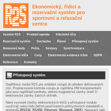
Ekonomický, řídicí a
rezervační systém pro
sportovní a relaxační
centra
Systém R2S
Prodejní agenda
Klientské účty
Rezervační systém
Docházka
Řízení
Přístupový systém
Bonusové body
Pošta
Sestavy
Synchronizace
Elektronické klíče
Ceny
Elektronická evidence tržeb
GDPR
Reference
Kontakty
Hledání
Přístupový systém
Doplňkový modul R2S pro ovládání vstupů do předem definovaných
zón. Propracovaná kontrola vstupu je zajištěna HW komponentami
jako jsou například turnikety, elektro-magnetické zámky dveří či
elektronické zámky šatních skříněk.
Odkazy
Námi vyvinuté čtečky elektronických klíčů a přístupové moduly
využívají celou řadu běžně používaných průmyslových standardů a
protokolů
(RS232, RS458, Ethernet, Wiegand, DMX)
. Nasazení naší