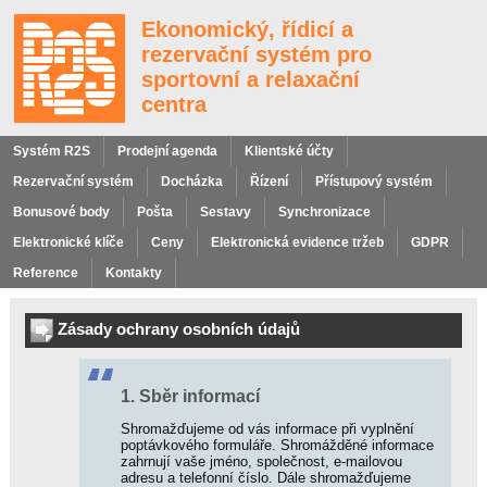
Ekonomický, řídicí a
rezervační systém pro
sportovní a relaxační
centra
Systém R2S
Prodejní agenda
Klientské účty
Rezervační systém
Docházka
Řízení
Přístupový systém
Bonusové body
Pošta
Sestavy
Synchronizace
Elektronické klíče
Ceny
Elektronická evidence tržeb
GDPR
Reference
Kontakty
Hledání
Zásady ochrany osobních údajů
1. Sběr informací
Shromažďujeme od vás informace při vyplnění
poptávkového formuláře. Shromážděné informace
Odkazy
zahrnují vaše jméno, společnost, e-mailovou
adresu a telefonní číslo. Dále shromažďujeme