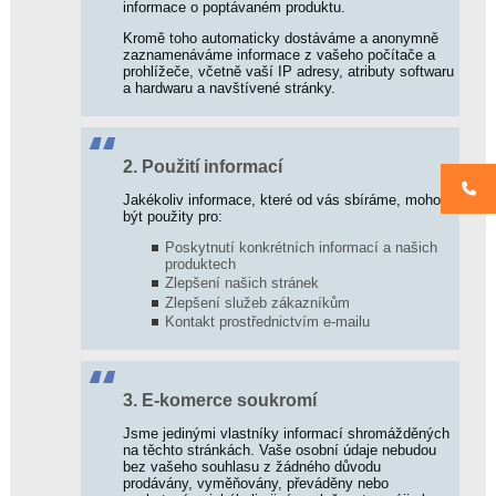
informace o poptávaném produktu.
e-
shop
Kromě toho automaticky dostáváme a anonymně
R2S
zaznamenáváme informace z vašeho počítače a
miOm,
prohlížeče, včetně vaší IP adresy, atributy softwaru
s.r.o.
a hardwaru a navštívené stránky.
–
firemní
prezentace
autora
2. Použití informací
systému
Jakékoliv informace, které od vás sbíráme, mohou
být použity pro:
Stránky
Poskytnutí konkrétních informací a našich
produktech
Systém
Zlepšení našich stránek
R2S
Zlepšení služeb zákazníkům
Prodejní
Kontakt prostřednictvím e-mailu
agenda
Klientské
účty
Rezervační
3. E-komerce soukromí
systém
Jsme jedinými vlastníky informací shromážděných
Docházka
na těchto stránkách. Vaše osobní údaje nebudou
Řízení
bez vašeho souhlasu z žádného důvodu
prodávány, vyměňovány, převáděny nebo
Přístupový