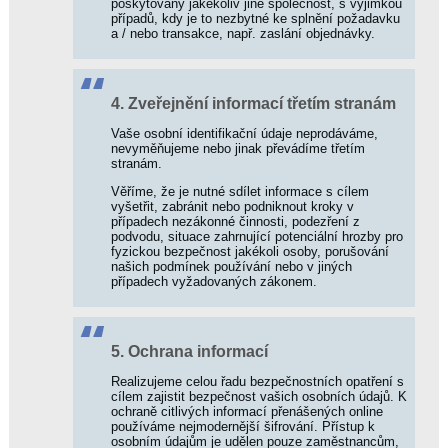
poskytovány jakékoliv jiné společnost, s výjimkou
systém
případů, kdy je to nezbytné ke splnění požadavku
Pošta
a / nebo transakce, např. zaslání objednávky.
Bonusové
body
Sestavy
4. Zveřejnění informací třetím stranám
Synchronizace
Elektronické
Vaše osobní identifikační údaje neprodáváme,
klíče
nevyměňujeme nebo jinak převádíme třetím
stranám.
Ceny
Elektronická
Věříme, že je nutné sdílet informace s cílem
evidence
vyšetřit, zabránit nebo podniknout kroky v
tržeb
případech nezákonné činnosti, podezření z
podvodu, situace zahrnující potenciální hrozby pro
GDPR
fyzickou bezpečnost jakékoli osoby, porušování
Reference
našich podmínek používání nebo v jiných
případech vyžadovaných zákonem.
Rubriky
5. Ochrana informací
Aktuálně
Podpora
Realizujeme celou řadu bezpečnostních opatření s
cílem zajistit bezpečnost vašich osobních údajů. K
ochraně citlivých informací přenášených online
používáme nejmodernější šifrování. Přístup k
osobním údajům je udělen pouze zaměstnancům,