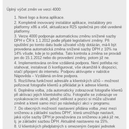
systém
Pošta
Úplný výčet změn ve verzi 4000:
Bonusové
Nové logo a ikona aplikace.
body
Kompletně inovovaný instalátor aplikace, instalátory pro
Sestavy
platformy x86 a x64, aktualizace R2S společná pro obě uvedené
Synchronizace
platformy.
Verze 4000 podporuje automatickou změnu snížené sazby
Elektronické
DPH v ČR k 1.1.2012 podle přijaté legislativní změny. Při
klíče
spuštění po tomto datu bude uživatel vždy dotázán, má-li být
Ceny
provedena automatická změna snížené sazby DPH z 10% na
Elektronická
14% všude, kde je to potřeba. Tato kontrola a změna se provádí
evidence
jen do 15.1.2012 nebo do provedení změny, potom již ne.
tržeb
Implementována on-line vzdálená podpora. Není potřeba nic
stahovat, instalovat či konfigurovat, vše okamžitě k dispozici,
GDPR
stačí připojení do internetu. Podporu aktivujete v nabídce
Reference
Nápověda – Vzdálená on-line podpora.
Rozšířena funkčnost adresáře a klientských účtů – možnost
pořizovat fotografie klientů a přikládat je k adrese klienta.
Rubriky
Doplněna volba, zda automaticky zobrazovat fotografie klientů
při aktivaci jejich klientského účtu. Fotografie se zobrazuje ve
vyskakovacím okně, jehož velikost a pozici si může uživatel
Aktuálně
změnit a které samo mizí po následující akci v programu.
Do obecných možností nastavení přidána volba „mez mezi
Podpora
sníženou a základní sazbou DPH“, která umožňuje nastavit,
jaká výše sazby DPH je považována za sníženou a jaká již ne,
tj. je základní sazbou DPH. Aktuálně nastaveno na 15%.
U klientských předplatných s omezeným čerpání jednotek