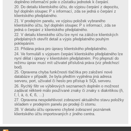
doplněno informační pole o zůstatku jednotek k čerpání.
Do detailu klientského účtu, do výpisu čerpání z depozitu,
byl doplněn sloupec P s informací, zda se jedná o čerpání z
klientského předplatného.
V prodejním panelu, ve výpisu položek vybraného
klientského účtu, byl doplněn sloupec P s informací, zda se
jedná o čerpání z klientského předplatného.
V detailu klienského účtu lze nyní na záložce klientských
předplatných otevřít detail a výpis předplatného pouhým
poklepáním.
Přidána práva pro úpravy klientského předplatného.
Ve formuláři s výpisem čerpání klientského předplatného lze
nyní dělat i úpravy v klientském předplatném. Pro přepnutí do
režimu úprav musí mít uživatel příslušná práva (viz předchozí
bod).
Opravena chyba funkčnosti tlačítka pro založení nové
databáze v případě, že byla předtím vyplněna jiná adresa
serveru, port, uživatel či heslo pro přístup k SQL serveru.
Rychlý filtr ve výběrových seznamech doplněn o možnost
zadávat některé málo používané znaky či znaky s diakritikou (ň,
ľ, ĺ, ä, ö, €, ß, …)
Opravena nespolehlivost zobrazení aktuálního stavu položky
skladem v prodejním panelu po prodeji či stornu.
V detailu účtu opraveno chybné zobrazení poznámek
klientského účtu importovaných z jiného centra.