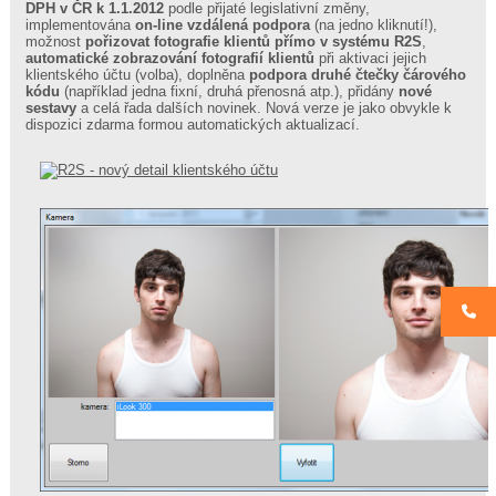
DPH v ČR k 1.1.2012
podle přijaté legislativní změny,
e-
implementována
on-line vzdálená podpora
(na jedno kliknutí!),
shop
možnost
pořizovat fotografie klientů přímo v systému R2S
,
R2S
automatické zobrazování fotografií klientů
při aktivaci jejich
miOm,
klientského účtu (volba), doplněna
podpora druhé čtečky čárového
s.r.o.
kódu
(například jedna fixní, druhá přenosná atp.), přidány
nové
–
sestavy
a celá řada dalších novinek. Nová verze je jako obvykle k
firemní
dispozici zdarma formou automatických aktualizací.
prezentace
autora
systému
Stránky
Systém
R2S
Prodejní
agenda
Klientské
účty
Rezervační
systém
Docházka
Řízení
Přístupový