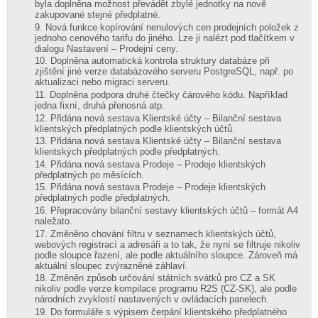
byla doplněna možnost převádět zbylé jednotky na nově
zakupované stejné předplatné.
Nová funkce kopírování nenulových cen prodejních položek z
jednoho cenového tarifu do jiného. Lze ji nalézt pod tlačítkem v
dialogu Nastavení – Prodejní ceny.
Doplněna automatická kontrola struktury databáze při
zjištění jiné verze databázového serveru PostgreSQL, např. po
aktualizaci nebo migraci serveru.
Doplněna podpora druhé čtečky čárového kódu. Například
jedna fixní, druhá přenosná atp.
Přidána nová sestava Klientské účty – Bilanční sestava
klientských předplatných podle klientských účtů.
Přidána nová sestava Klientské účty – Bilanční sestava
klientských předplatných podle předplatných.
Přidána nová sestava Prodeje – Prodeje klientských
předplatných po měsících.
Přidána nová sestava Prodeje – Prodeje klientských
předplatných podle předplatných.
Přepracovány bilanční sestavy klientských účtů – formát A4
naležato.
Změněno chování filtru v seznamech klientských účtů,
webových registrací a adresáři a to tak, že nyní se filtruje nikoliv
podle sloupce řazení, ale podle aktuálního sloupce. Zároveň má
aktuální sloupec zvýrazněné záhlaví.
Změněn způsob určování státních svátků pro CZ a SK
nikoliv podle verze kompilace programu R2S (CZ-SK), ale podle
národních zvyklostí nastavených v ovládacích panelech.
Do formuláře s výpisem čerpání klientského předplatného