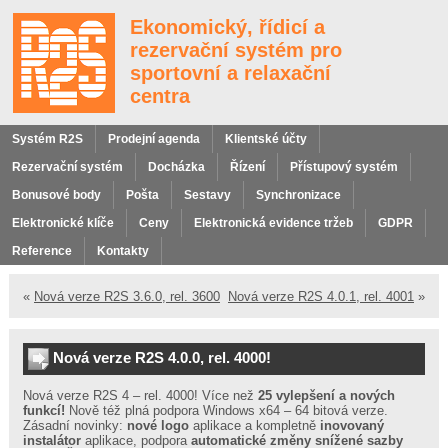
Ekonomický, řídicí a
rezervační systém pro
sportovní a relaxační
centra
Systém R2S
Prodejní agenda
Klientské účty
Rezervační systém
Docházka
Řízení
Přístupový systém
Bonusové body
Pošta
Sestavy
Synchronizace
Elektronické klíče
Ceny
Elektronická evidence tržeb
GDPR
Reference
Kontakty
Hledání
«
Nová verze R2S 3.6.0, rel. 3600
Nová verze R2S 4.0.1, rel. 4001
»
Nová verze R2S 4.0.0, rel. 4000!
Nová verze R2S 4 – rel. 4000! Více než
25 vylepšení a nových
Odkazy
funkcí!
Nově též plná podpora Windows x64 – 64 bitová verze.
Zásadní novinky:
nové logo
aplikace a kompletně
inovovaný
instalátor
aplikace, podpora
automatické změny snížené sazby