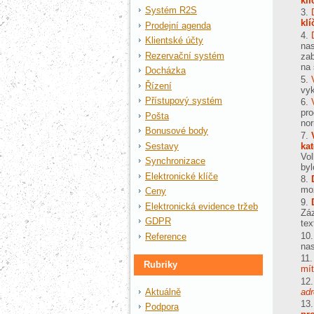
klí
Systém R2S
klí
Prodejní agenda
Klientské účty
nas
Rezervační systém
zab
na 
Docházka
Řízení
vyk
Přístupový systém
pro
Pošta
nor
Bonusové body
Sestavy
ka
Vol
Synchronizace
byl
Elektronické klíče
mo
Ceny
Elektronická evidence tržeb
Záz
GDPR
te
Reference
na
Rubriky
mít
Aktuálně
adr
Podpora