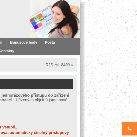
ém
Bonusové body
Pošta
Kontakty
R2S rel. 8400
»
i
jednorázového přístupu do zařízení
atrakc
í. U řízených objektů jsme nově
t vstupů
„
.
rovat automaticky číselný přístupový