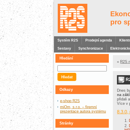
Ekono
pro s
Systém R2S
Prodejní agenda
Klient
Sestavy
Synchronizace
Elektronické
Hledání
«
R2S r
R2
Odkazy
Dnes b
na zák
přidali
e-shop R2S
Více v 
miOm, s.r.o. – firemní
prezentace autora systému
8.3.0,
Stránky