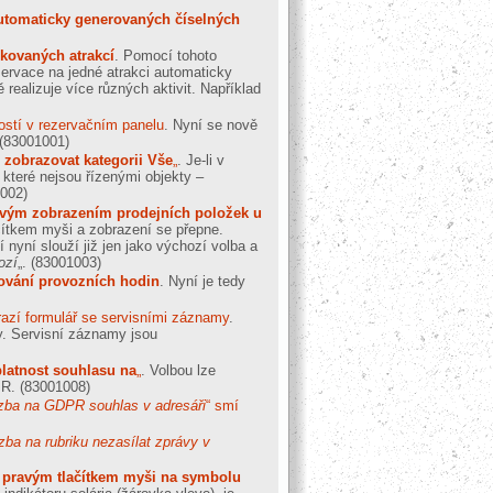
utomaticky generovaných číselných
okovaných atrakcí
. Pomocí tohoto
zervace na jedné atrakci automaticky
realizuje více různých aktivit. Například
ostí v rezervačním panelu
. Nyní se nově
(83001001)
 zobrazovat kategorii Vše
„
. Je-li v
 které nejsou řízenými objekty –
002)
covým zobrazením prodejních položek u
ačítkem myši a zobrazení se přepne.
í nyní slouží již jen jako výchozí volba a
ozí
„.
(83001003)
dování provozních hodin
. Nyní je tedy
brazí formulář se servisními záznamy
.
y. Servisní záznamy jsou
platnost souhlasu na
„
. Volbou lze
PR.
(83001008)
zba na GDPR souhlas v adresáři
“ smí
zba na rubriku nezasílat zprávy v
ce pravým tlačítkem myši na symbolu