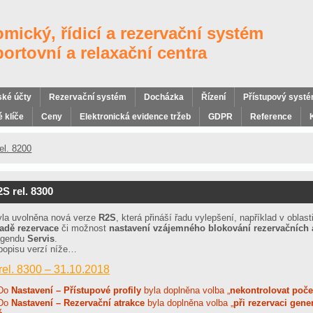
mický, řídicí a rezervační systém
portovní a relaxační centra
ské účty
Rezervační systém
Docházka
Řízení
Přístupový syst
 klíče
Ceny
Elektronická evidence tržeb
GDPR
Reference
el. 8200
S rel. 8300
yla uvolněna nová verze
R2S
, která přináší řadu vylepšení, například v oblast
ladě rezervace
či možnost
nastavení vzájemného blokování rezervačních 
 agendu
Servis
.
popisu verzí níže…
 rel. 8300 – 31.10.2018
Do
Nastavení – Přístupové profily
byla doplněna volba „
nekontrolovat poče
Do
Nastavení – Rezervační atrakce
byla doplněna volba „
při rezervaci gene