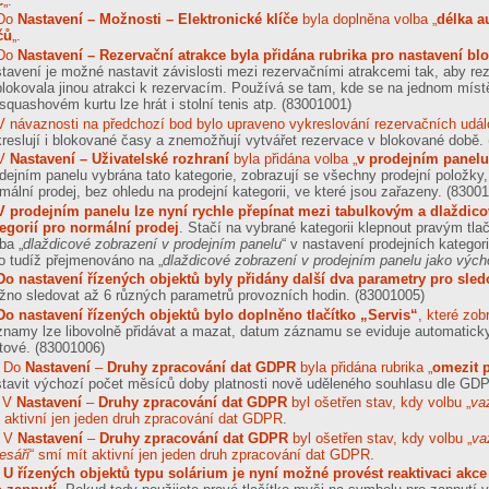
č
„
.
Do
Nastavení – Možnosti – Elektronické klíče
byla doplněna volba „
délka a
čů
„
.
Do
Nastavení – Rezervační atrakce byla přidána rubrika pro nastavení bl
tavení je možné nastavit závislosti mezi rezervačními atrakcemi tak, aby re
lokovala jinou atrakci k rezervacím. Používá se tam, kde se na jednom místě 
squashovém kurtu lze hrát i stolní tenis atp.
(83001001)
V návaznosti na předchozí bod bylo upraveno vykreslování rezervačních udál
reslují i blokované časy a znemožňují vytvářet rezervace v blokované době.
V
Nastavení – Uživatelské rozhraní
byla přidána volba „
v prodejním panelu
dejním panelu vybrána tato kategorie, zobrazují se všechny prodejní položky,
mální prodej, bez ohledu na prodejní kategorii, ve které jsou zařazeny.
(83001
V prodejním panelu lze nyní rychle přepínat mezi tabulkovým a dlaždi
tegorií pro normální prodej
. Stačí na vybrané kategorii klepnout pravým tl
ba „
dlaždicové zobrazení v prodejním panelu
“ v nastavení prodejních kategori
o tudíž přejmenováno na „
dlaždicové zobrazení v prodejním panelu jako vých
Do nastavení řízených objektů byly přidány další dva parametry pro sle
žno sledovat až 6 různých parametrů provozních hodin.
(83001005)
Do nastavení řízených objektů bylo doplněno tlačítko „Servis“
, které zo
namy lze libovolně přidávat a mazat, datum záznamu se eviduje automatick
xtové.
(83001006)
Do
Nastavení
–
Druhy zpracování dat GDPR
byla přidána rubrika „
omezit 
stavit výchozí počet měsíců doby platnosti nově uděleného souhlasu dle GD
V
Nastavení
–
Druhy zpracování dat GDPR
byl ošetřen stav, kdy volbu „
va
 aktivní jen jeden druh zpracování dat GDPR
.
V
Nastavení
–
Druhy zpracování dat GDPR
byl ošetřen stav, kdy volbu „
va
esáři
“ smí mít aktivní jen jeden druh zpracování dat GDPR
.
U řízených objektů typu solárium je nyní možné provést reaktivaci ak